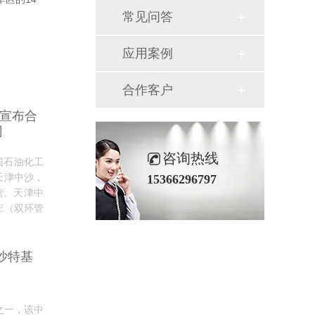
常见问答
应用案例
合作客户
宣布合
司
咨询热线
国石油化工
天津中沙，
15366296797
营。天津中
E
（双环管
沙特基
之一，该中