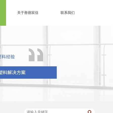
关于善德宸信
联系我们