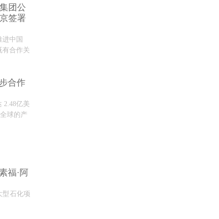
集团公
京签署
推进中国
既有合作关
步合作
达
2.48
亿美
全球的产
素福·阿
大型石化项