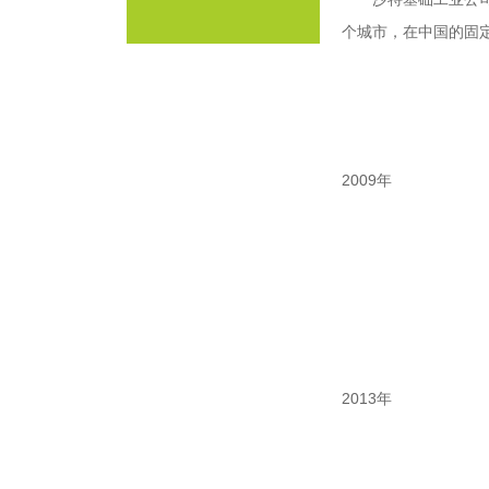
个城市，在中国的固
2009年
2013年