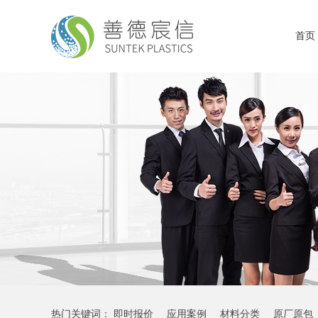
首页
热门关键词：
即时报价
应用案例
材料分类
原厂原包