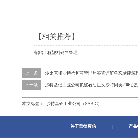
【相关推荐】
招聘工程塑料销售经理
上一条
沙比克和沙特承包商管理局签署谅解备忘录建筑
下一条
沙特基础工业公司拟被石油巨头沙特阿美700亿
本文标签：
沙特基础工业公司（SABIC）
关于善德宸信
产品
|