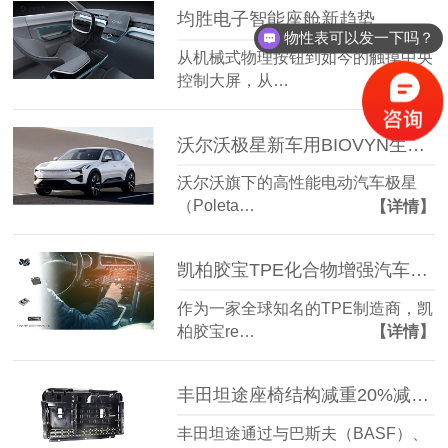
均胜电子智能座舱新趋势
物性表可以发一下吗？
从机械式物理按钮到如今的触摸中央
控制大屏，从…
【详情】
沃尔沃极星新车用BIOVYN生物基PVC造座椅内饰
沃尔沃旗下的高性能电动汽车极星
（Poleta…
【详情】
凯柏胶宝TPE化合物增强汽车音响性能
作为一家全球知名的TPE制造商，凯
柏胶宝re…
【详情】
丰田坦途座椅结构减重20%减重降本20%
丰田坦途通过与巴斯夫（BASF）、