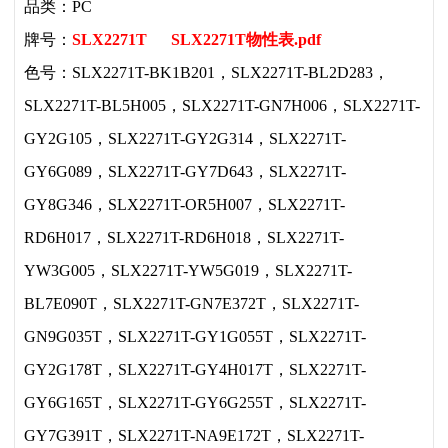
品类：PC
牌号：
SLX2271T
SLX2271T物性表.pdf
色号：SLX2271T-BK1B201，SLX2271T-BL2D283，
SLX2271T-BL5H005，SLX2271T-GN7H006，SLX2271T-
GY2G105，SLX2271T-GY2G314，SLX2271T-
GY6G089，SLX2271T-GY7D643，SLX2271T-
GY8G346，SLX2271T-OR5H007，SLX2271T-
RD6H017，SLX2271T-RD6H018，SLX2271T-
YW3G005，SLX2271T-YW5G019，SLX2271T-
BL7E090T，SLX2271T-GN7E372T，SLX2271T-
GN9G035T，SLX2271T-GY1G055T，SLX2271T-
GY2G178T，SLX2271T-GY4H017T，SLX2271T-
GY6G165T，SLX2271T-GY6G255T，SLX2271T-
GY7G391T，SLX2271T-NA9E172T，SLX2271T-