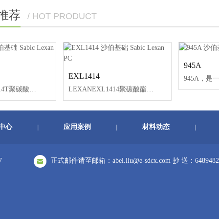
推荐
/ HOT PRODUCT
945A
EXL1414
LEXANEXL1414T聚碳酸酯（PC）硅氧烷共聚物树脂是一种透明的注塑级树脂。这种树脂具有极低的温度（-40°C）延展性，结合中等流动特性和优异的加工性能，与标准PC相比，IM循环时间更短。LEXANEXL1414T树脂是一种通用产品，有透明和不透明两种颜色，是广泛应用的绝佳候选者。
LEXANEXL1414聚碳酸酯（PC）硅氧烷共聚物树脂是一种中等流动性的不透明注塑（IM）级树脂。这种树脂具有极低的温度（-40℃）延展性，同时具有优异的加工性和脱模性，与标准PC相比，IM循环时间更短。LEXANEXL1414树脂是一种有各种不透明颜色的产品，可能是各种应用的绝佳候选者。
中心
应用案例
材料动态
|
|
|
7
正式邮件请至邮箱：abel.liu@e-sdcx.com 抄 送：6489482