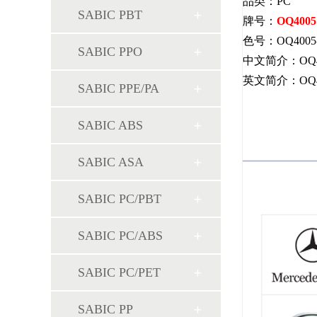
品类：PC
SABIC PBT
牌号：
OQ4005
色号：OQ4005-
SABIC PPO
中文简介：OQ
英文简介：OQ4005，H
SABIC PPE/PA
SABIC ABS
SABIC ASA
SABIC PC/PBT
SABIC PC/ABS
SABIC PC/PET
SABIC PP