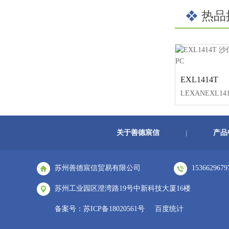
热品
EXL1414T
关于善德宸信
产品
|
苏州善德宸信贸易有限公司
1536629679
苏州工业园区澄湾路19号中新科技大厦16楼
备案号：
苏ICP备18020561号
百度统计