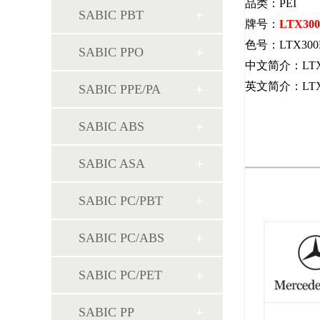
品类：PEI
SABIC PBT
牌号：
LTX30
色号：LTX300B
SABIC PPO
中文简介：LT
英文简介：LTX300B i
SABIC PPE/PA
SABIC ABS
SABIC ASA
SABIC PC/PBT
SABIC PC/ABS
SABIC PC/PET
SABIC PP