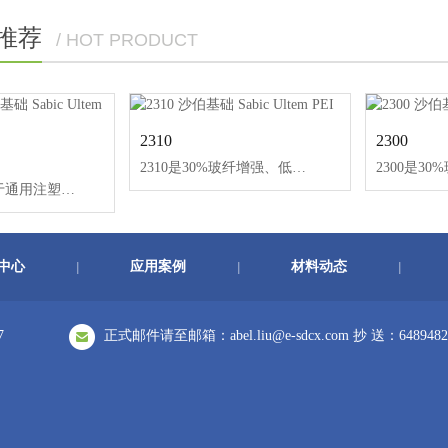
推荐
/ HOT PRODUCT
2310
2300
2310是30%玻纤增强、低粘度PEI树脂。
LTX300A适用于通用注塑。非卤化、阻燃。
中心
应用案例
材料动态
|
|
|
7
正式邮件请至邮箱：abel.liu@e-sdcx.com 抄 送：6489482