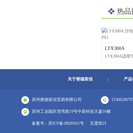
热品
LTX300A
关于善德宸信
产品
|
苏州善德宸信贸易有限公司
1536629679
苏州工业园区澄湾路19号中新科技大厦16楼
备案号：
苏ICP备18020561号
百度统计