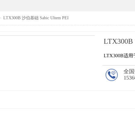
>
LTX300B 沙伯基础 Sabic Ultem PEI
LTX300B
LTX300B
全国
1536