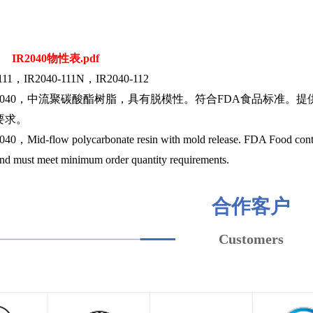
IR2040物性表.pdf
11，IR2040-111N，IR2040-112
2040，中流聚碳酸酯树脂，具有脱模性。符合FDA食品标准
要求。
-flow polycarbonate resin with mold release. FDA Food contact com
and must meet minimum order quantity requirements.
合作客户
Customers