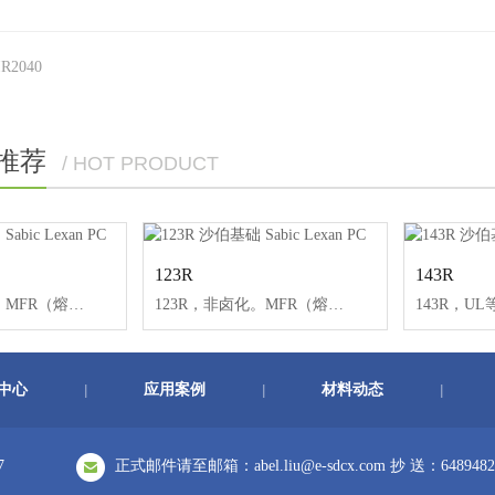
IR2040
推荐
/ HOT PRODUCT
123R
143R
121R是非卤化。MFR（熔体流动速率）：17.5。用于注塑形状复杂的小型制件。
123R，非卤化。MFR（熔体流动速率）：17.5。建议在需要V-2等级时使用200系列用于注塑小型、复杂制件。紫外稳定。内含脱模剂。
中心
应用案例
材料动态
|
|
|
7
正式邮件请至邮箱：abel.liu@e-sdcx.com 抄 送：6489482