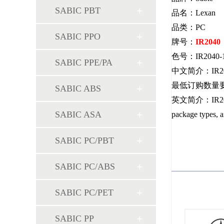
SABIC PBT
品名：Lexan
品类：PC
SABIC PPO
牌号：
IR2040
色号：IR2040-1
SABIC PPE/PA
中文简介：IR
最低订购数量
SABIC ABS
英文简介：IR2040，Mid
SABIC ASA
package types, 
SABIC PC/PBT
SABIC PC/ABS
SABIC PC/PET
SABIC PP