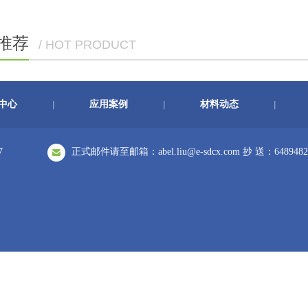
推荐
/ HOT PRODUCT
中心
应用案例
材料动态
|
|
|
7
正式邮件请至邮箱：abel.liu@e-sdcx.com 抄 送：6489482