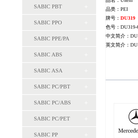
品名：Ultem
SABIC PBT
品类：PEI
牌号：
DU319
SABIC PPO
色号：DU319-G
中文简介：DU
SABIC PPE/PA
英文简介：DU319,Tra
SABIC ABS
SABIC ASA
SABIC PC/PBT
SABIC PC/ABS
SABIC PC/PET
SABIC PP