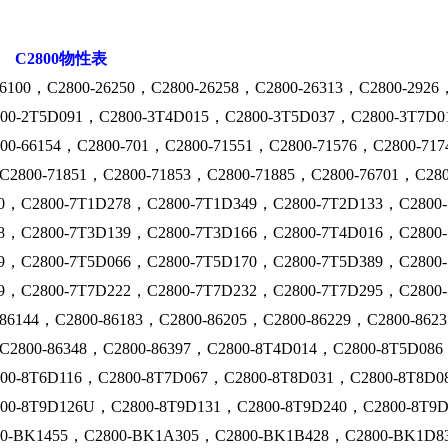
C2800物性表
100，C2800-26250，C2800-26258，C2800-26313，C2800-2926
00-2T5D091，C2800-3T4D015，C2800-3T5D037，C2800-3T7D0
00-66154，C2800-701，C2800-71551，C2800-71576，C2800-717
，C2800-71851，C2800-71853，C2800-71885，C2800-76701，C2
10，C2800-7T1D278，C2800-7T1D349，C2800-7T2D133，C2800
08，C2800-7T3D139，C2800-7T3D166，C2800-7T4D016，C2800
39，C2800-7T5D066，C2800-7T5D170，C2800-7T5D389，C2800
89，C2800-7T7D222，C2800-7T7D232，C2800-7T7D295，C2800-
86144，C2800-86183，C2800-86205，C2800-86229，C2800-862
，C2800-86348，C2800-86397，C2800-8T4D014，C2800-8T5D08
00-8T6D116，C2800-8T7D067，C2800-8T8D031，C2800-8T8D0
00-8T9D126U，C2800-8T9D131，C2800-8T9D240，C2800-8T9D
0-BK1455，C2800-BK1A305，C2800-BK1B428，C2800-BK1D83