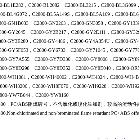
0-BL1E282，C2800-BL2082，C2800-BL3215，C2800-BL3G099
00-BL4G072，C2800-BL5A149S，C2800-BL5A169，C2800-BL6
00-GN1B033，C2800-GN2263，C2800-GN3058，C2800-GY133
00-GY2645，C2800-GY2B217，C2800-GY2E111，C2800-GY32
00-GY3E280，C2800-GY4486，C2800-GY4A354U，C2800-GY
00-GY5F053，C2800-GY6733，C2800-GY71045，C2800-GY77
00-GY7A555，C2800-GY7D330，C2800-GY8008，C2800-GY89
00-GY8D298，C2800-GY8D352，C2800-GY8E040，C2800-OR5
00-WH1081，C2800-WH40002，C2800-WH4324，C2800-WH4B
00-WH8206，C2800-WH8F070，C2800-WH9228，C2800-WH92
800-YW7B044，C2800-YW8160
800，PC/ABS阻燃牌号，不含氯化或溴化添加剂，较高的流动
-chlorinated and non-brominated flame retardant PC+ABS offering 