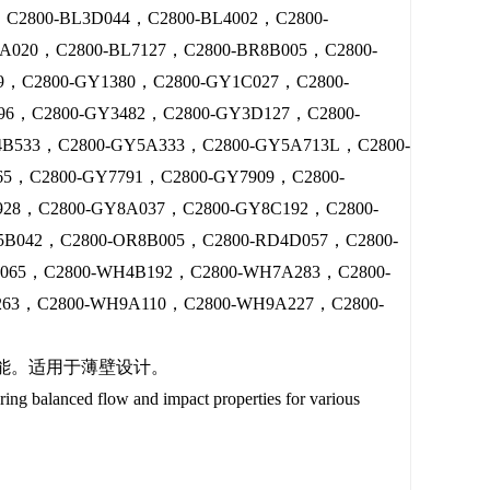
，C2800-BL3D044，C2800-BL4002，C2800-
A020，C2800-BL7127，C2800-BR8B005，C2800-
9，C2800-GY1380，C2800-GY1C027，C2800-
96，C2800-GY3482，C2800-GY3D127，C2800-
4B533，C2800-GY5A333，C2800-GY5A713L，C2800-
65，C2800-GY7791，C2800-GY7909，C2800-
28，C2800-GY8A037，C2800-GY8C192，C2800-
B042，C2800-OR8B005，C2800-RD4D057，C2800-
065，C2800-WH4B192，C2800-WH7A283，C2800-
63，C2800-WH9A110，C2800-WH9A227，C2800-
性能。适用于薄壁设计。
balanced flow and impact properties for various