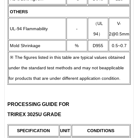
OTHERS
（UL
V-
UL-94 Flammability
-
94）
2@0.5mm
Mold Shrinkage
%
D955
0.5~0.7
※ The figures listed in this table are typical values obtained
under the standard test methods and may not beapplicable
for products that are under different application condition.
PROCESSING GUIDE FOR
TRIREX 3025U GRAD
E
SPECIFICATION
UNIT
CONDITIONS