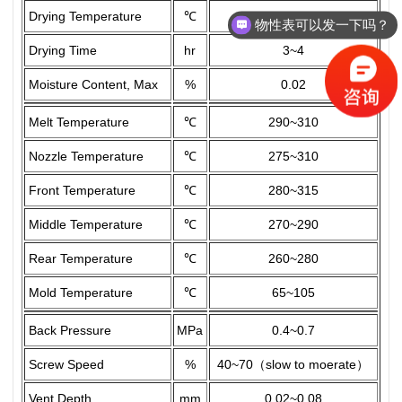
Drying Temperature
℃
120
物性表可以发一下吗？
Drying Time
hr
3~4
Moisture Content, Max
%
0.02
Melt Temperature
℃
290~310
Nozzle Temperature
℃
275~310
Front Temperature
℃
280~315
Middle Temperature
℃
270~290
Rear Temperature
℃
260~280
Mold Temperature
℃
65~105
Back Pressure
MPa
0.4~0.7
Screw Speed
%
40~70（slow to moerate）
Vent Depth
mm
0.02~0.08