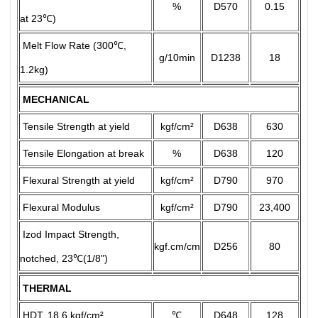
%
D570
0.15
at 23℃)
Melt Flow Rate (300℃,
g/10min
D1238
18
1.2kg)
MECHANICAL
Tensile Strength at yield
kgf/cm²
D638
630
Tensile Elongation at break
%
D638
120
Flexural Strength at yield
kgf/cm²
D790
970
Flexural Modulus
kgf/cm²
D790
23,400
Izod Impact Strength,
kgf.cm/cm
D256
80
notched, 23℃(1/8")
THERMAL
HDT, 18.6 kgf/cm²
℃
D648
128