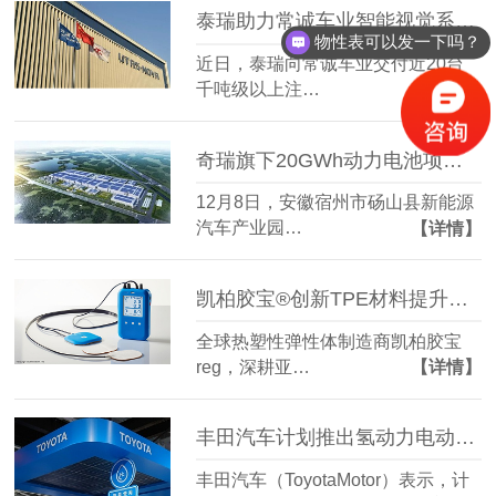
泰瑞助力常诚车业智能视觉系统车灯智造
物性表可以发一下吗？
近日，泰瑞向常诚车业交付近20台
千吨级以上注…
【详情】
奇瑞旗下20GWh动力电池项目启动
12月8日，安徽宿州市砀山县新能源
汽车产业园…
【详情】
凯柏胶宝®创新TPE材料提升循环记录仪设备性能
全球热塑性弹性体制造商凯柏胶宝
reg，深耕亚…
【详情】
丰田汽车计划推出氢动力电动卡车
丰田汽车（ToyotaMotor）表示，计