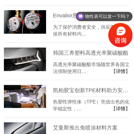
Envalior恩骅力水表热塑性材料产品组合
物性表可以发一下吗？
为了保护消费者安全，供应商必须确
保所有材料均…
【详情】
韩国三养塑料高透光率聚碳酸酯
高透光率聚碳酸酯市场随世界各国立
法强制使用日…
【详情】
凯柏胶宝创新TPE材料助力安全储水系统解决方案
热塑性弹性体（TPE）凭借出色的化
学稳定性，…
【详情】
艾曼斯推出免喷涂材料方案