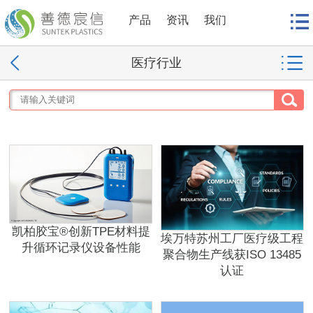
产品
资讯
我们
医疗行业
凯柏胶宝®创新TPE材料提
埃万特苏州工厂医疗级工程
升循环记录仪设备性能
聚合物生产线获ISO 13485
认证