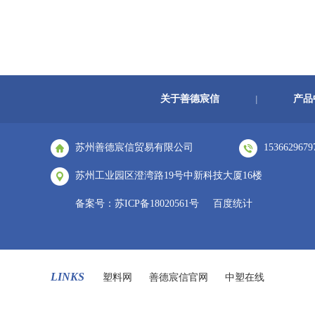
关于善德宸信
产品
|
苏州善德宸信贸易有限公司
1536629679
苏州工业园区澄湾路19号中新科技大厦16楼
备案号：
苏ICP备18020561号
百度统计
LINKS
塑料网
善德宸信官网
中塑在线