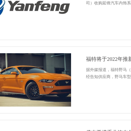
司）收购延锋汽车内饰系
福特将于2022年推
据外媒报道，福特野马（M
经告知供应商，野马车型