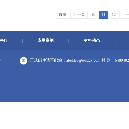
首页
上一页
10
11
12
下
中心
应用案例
材料动态
|
|
|
7
正式邮件请至邮箱：abel.liu@e-sdcx.com 抄 送：6489482