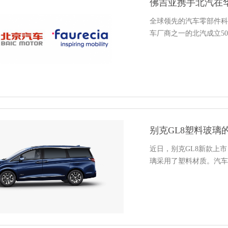
佛吉亚携手北汽在
全球领先的汽车零部件科
车厂商之一的北汽成立50
别克GL8塑料玻璃
近日，别克GL8新款上
璃采用了塑料材质。汽车